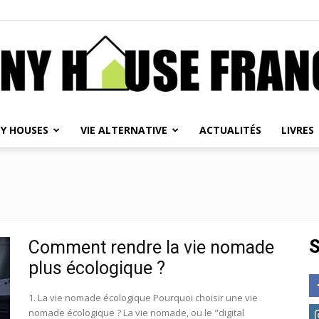
NY HOUSES
VIE ALTERNATIVE
ACTUALITÉS
LIVRES
Tiny
House
S
Comment rendre la vie nomade
plus écologique ?
1. La vie nomade écologique Pourquoi choisir une vie
nomade écologique ? La vie nomade, ou le "digital