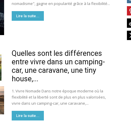
nomadisme", gagne en popularité grâce à la flexibilité...
France
Lire la suite...
Quelles sont les différences
entre vivre dans un camping-
car, une caravane, une tiny
house,...
1. Vivre Nomade Dans notre époque moderne où la
flexibilité et la liberté sont de plus en plus valorisées,
vivre dans un camping-car, une caravane,...
Lire la suite...