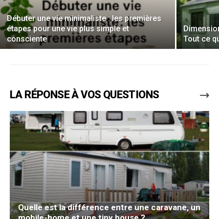
Débuter une vie minimaliste : les premières
étapes pour une vie plus simple et
Dimension
consciente
Tout ce qu
LA RÉPONSE À VOS QUESTIONS
Quelle est la différence entre une caravane, un
mobile-home et une tiny house ?