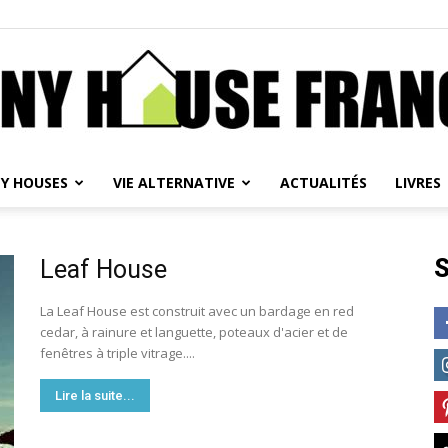
NY HOUSES
VIE ALTERNATIVE
ACTUALITÉS
LIVRES
Tiny
S
Leaf House
La Leaf House est construit avec un bardage en red
cedar, à rainure et languette, poteaux d'acier et de
House
fenêtres à triple vitrage....
Lire la suite...