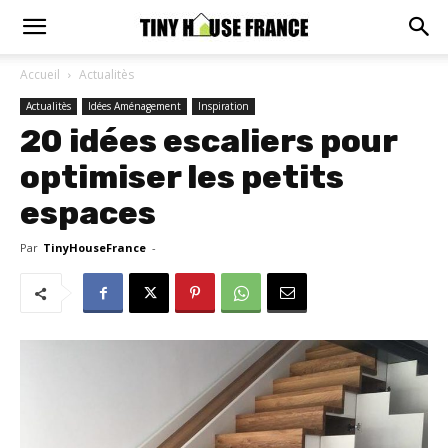
Accueil
Actualitès
Actualitès
Idées Aménagement
Inspiration
20 idées escaliers pour
optimiser les petits
espaces
Par
TinyHouseFrance
-