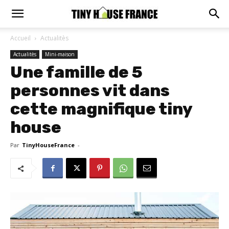
Accueil
Actualitès
Actualitès
Mini-maison
Une famille de 5
personnes vit dans
cette magnifique tiny
house
Par
TinyHouseFrance
-