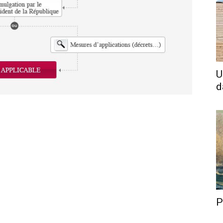
U
d
P