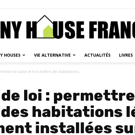
NY HOUSES
VIE ALTERNATIVE
ACTUALITÉS
LIVRES
Tiny
mettre la saisie et le transfert des habitations...
de loi : permettre 
House
 des habitations 
ent installées su