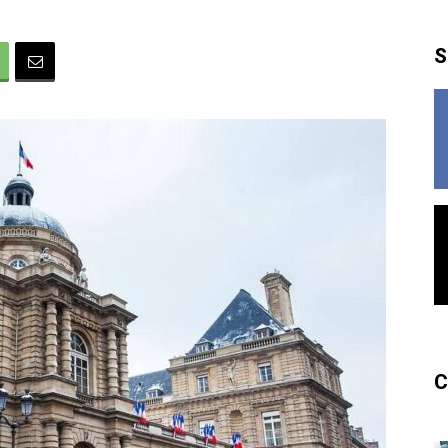
France
S
C