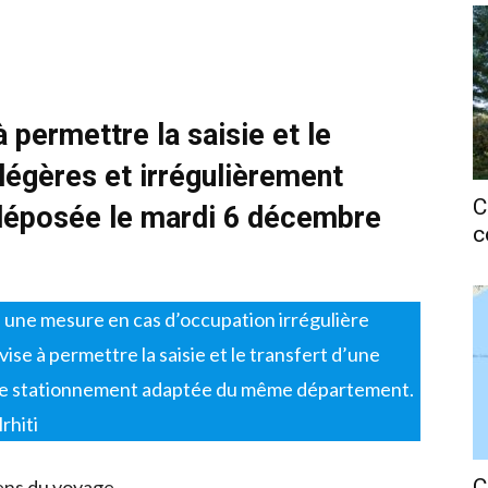
à permettre la saisie et le
 légères et irrégulièrement
C
éposée le mardi 6 décembre
c
re une mesure en cas d’occupation irrégulière
vise à permettre la saisie et le transfert d’une
e de stationnement adaptée du même département.
rhiti
C
ens du voyage.