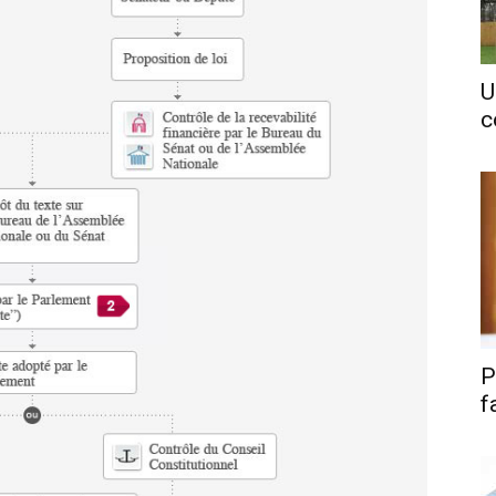
U
c
P
f