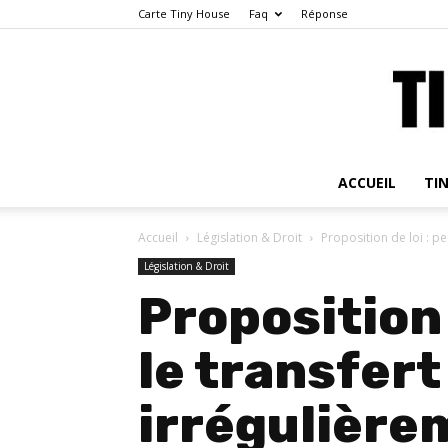
Carte Tiny House
Faq
Réponse
ACCUEIL
TI
Accueil
Législation & Droit
Proposition de loi : per
Législation & Droit
Proposition 
le transfert
irrégulièrem