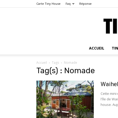
Carte Tiny House
Faq
Réponse
ACCUEIL
TI
Accueil
Tags
Nomade
Tag(s) : Nomade
Waihek
Cette mini
l'île de Wa
house. Aujo