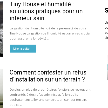
Tiny House et humidité :
S
solutions pratiques pour un
intérieur sain
Un
co
La gestion de l'humidité : clé de la pérennité de votre
so
Tiny House La gestion de l'humidité est un enjeu crucial
si
pour assurer la longévité...
Lire la suite...
Comment contester un refus
d’installation sur un terrain ?
De plus en plus de propriétaires fonciers se retrouvent
confrontés à des refus administratifs lorsqu’ils
souhaitent installer une construction sur leur terrain,
que ce...