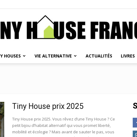
NY HOUSES
VIE ALTERNATIVE
ACTUALITÉS
LIVRES
Tiny
House
S
Tiny House prix 2025
Tiny House prix 2025. Vous rêvez d’une Tiny House ? Ce
petit bijou d’habitat alternatif qui vous promet liberté,
mobilité et écologie ? Mais avant de sauter le pas, vous