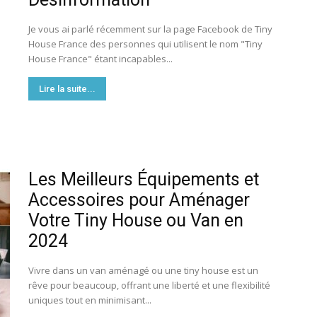
Je vous ai parlé récemment sur la page Facebook de Tiny
House France des personnes qui utilisent le nom "Tiny
House France" étant incapables...
Lire la suite...
Les Meilleurs Équipements et
Accessoires pour Aménager
Votre Tiny House ou Van en
2024
Vivre dans un van aménagé ou une tiny house est un
rêve pour beaucoup, offrant une liberté et une flexibilité
uniques tout en minimisant...