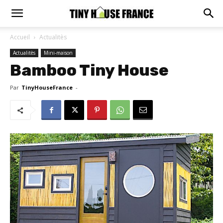
Accueil
Actualitès
Actualitès
Mini-maison
Bamboo Tiny House
Par
TinyHouseFrance
-