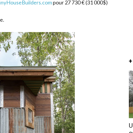
inyHouseBuilders.com
pour 27 730 € (31 000$)
e.
+
U