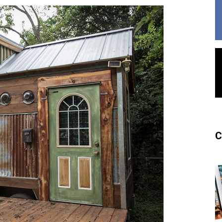
France
C