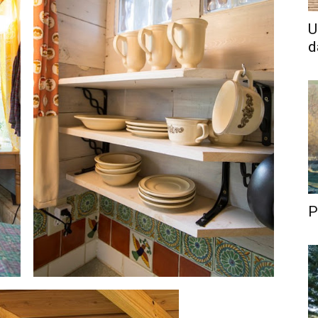
U
d
P