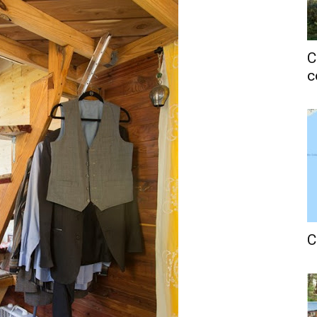
C
c
C