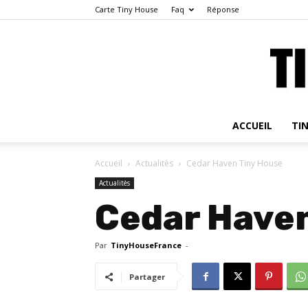
Carte Tiny House
Faq
Réponse
ACCUEIL
TI
Accueil
Actualitès
Cedar Haven Tiny House
Actualitès
Cedar Haven
Par
TinyHouseFrance
-
Partager