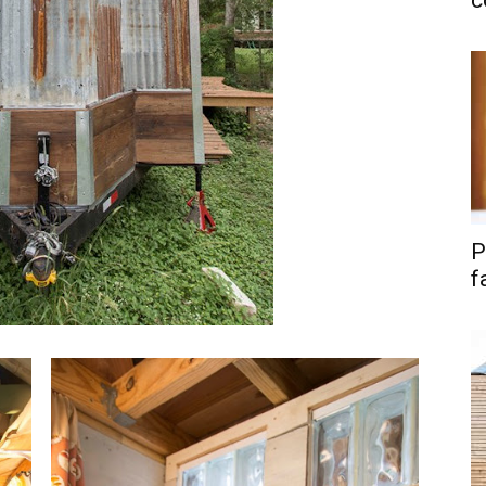
c
P
f