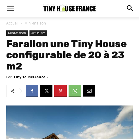
Accueil
Mini-maison
Mini-maison
Actualitès
Farallon une Tiny House
configurable de 20 à 23
m2
Par
TinyHouseFrance
-