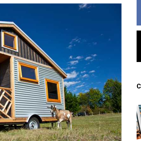
France
C