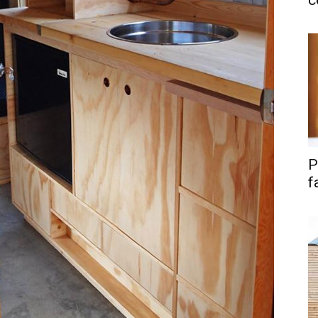
c
P
f