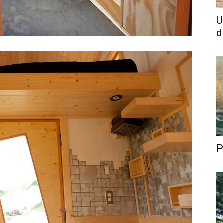
U
d
P