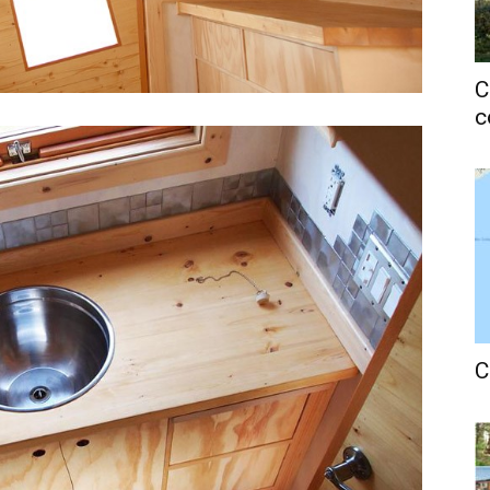
C
c
C