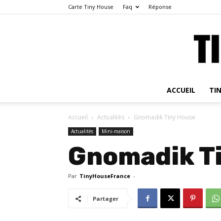
Carte Tiny House
Faq
Réponse
ACCUEIL
TI
Accueil
Actualitès
Gnomadik Tiny House
Actualitès
Mini-maison
Gnomadik T
Par
TinyHouseFrance
-
Partager