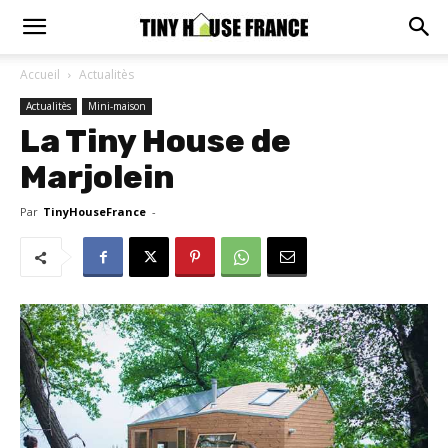
Accueil
Actualitès
Actualitès
Mini-maison
La Tiny House de
Marjolein
Par
TinyHouseFrance
-