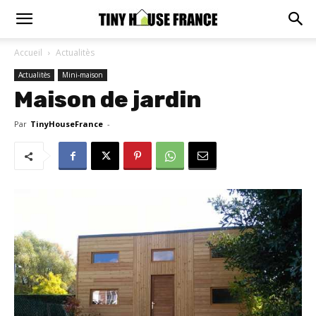
Accueil
Actualitès
Actualitès
Mini-maison
Maison de jardin
Par
TinyHouseFrance
-