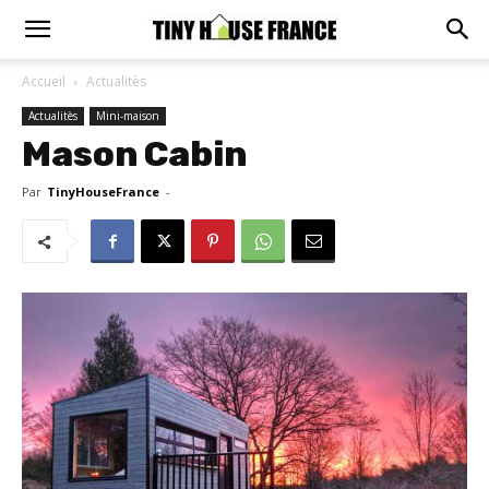
Accueil
Actualitès
Actualitès
Mini-maison
Mason Cabin
Par
TinyHouseFrance
-