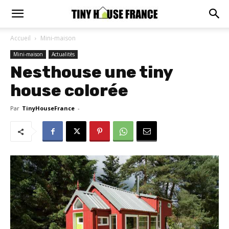
Accueil
Mini-maison
Mini-maison
Actualitès
Nesthouse une tiny
house colorée
Par
TinyHouseFrance
-