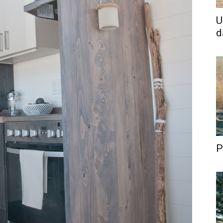
U
d
P