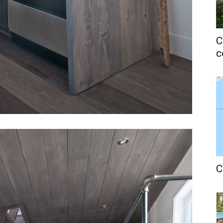
C
c
C