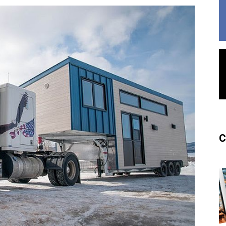
France
C