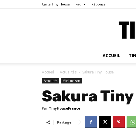
Carte Tiny House
Faq
Réponse
ACCUEIL
TI
Accueil
Actualitès
Sakura Tiny House
Actualitès
Mini-maison
Sakura Tiny
Par
TinyHouseFrance
-
Partager