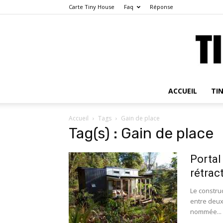
Carte Tiny House
Faq
Réponse
ACCUEIL
TI
Accueil
Tags
Gain de place
Tag(s) : Gain de place
Portal
rétrac
Le constru
entre deux
nommée...