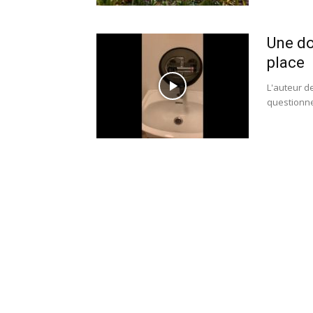
Une do
place
L'auteur d
questionne 