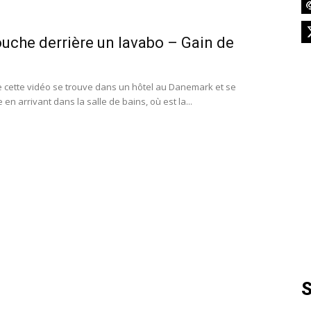
France
uche derrière un lavabo – Gain de
e cette vidéo se trouve dans un hôtel au Danemark et se
en arrivant dans la salle de bains, où est la...
S