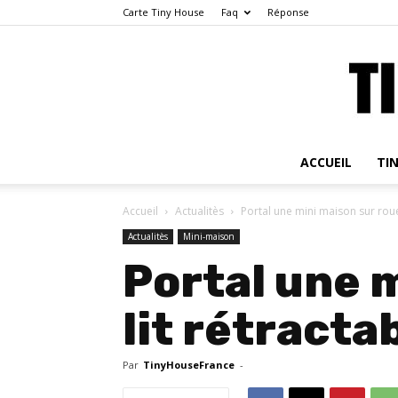
Carte Tiny House
Faq
Réponse
ACCUEIL
TI
Accueil
Actualitès
Portal une mini maison sur roue
Actualitès
Mini-maison
Portal une 
lit rétracta
Par
TinyHouseFrance
-