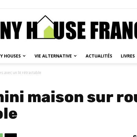
NY HOUSES
VIE ALTERNATIVE
ACTUALITÉS
LIVRES
Tiny
s avec un lit rétractable
mini maison sur ro
House
ble