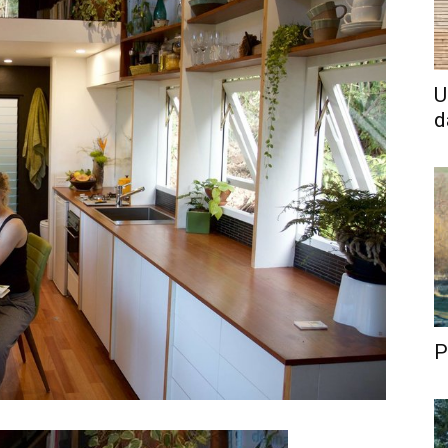
U
d
P