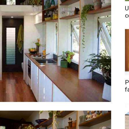
U
c
P
f