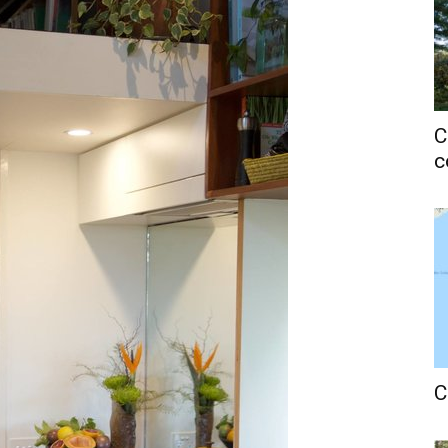
C
c
C