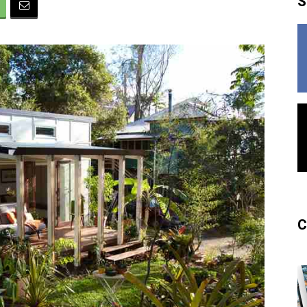
S
France
C