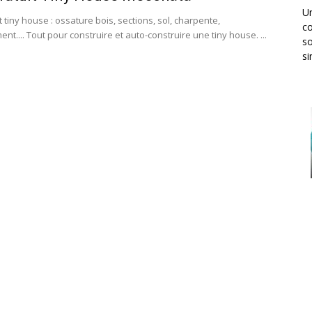
Un
t tiny house : ossature bois, sections, sol, charpente,
co
.... Tout pour construire et auto-construire une tiny house. ...
so
si