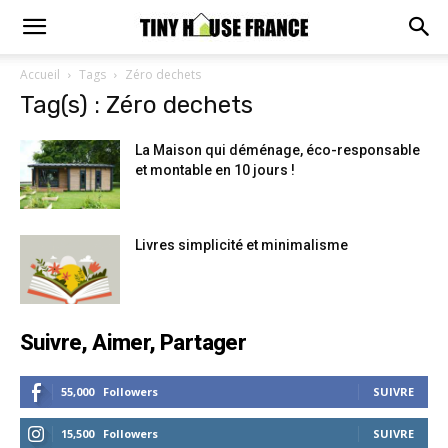
Accueil
Tags
Zéro dechets
Tag(s) : Zéro dechets
La Maison qui déménage, éco-responsable
et montable en 10 jours !
Livres simplicité et minimalisme
Suivre, Aimer, Partager
55,000
Followers
SUIVRE
15,500
Followers
SUIVRE