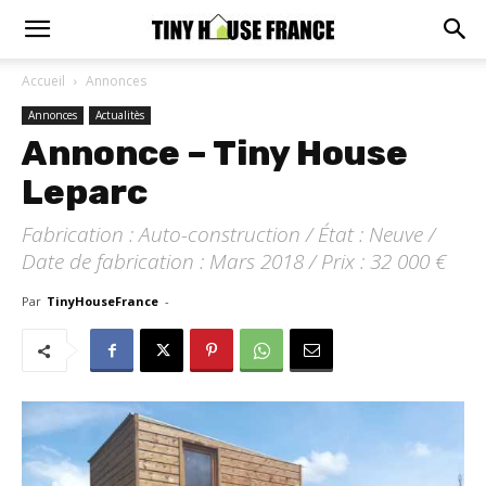
Accueil
Annonces
Annonces
Actualitès
Annonce – Tiny House
Leparc
Fabrication : Auto-construction / État : Neuve /
Date de fabrication : Mars 2018 / Prix : 32 000 €
Par
TinyHouseFrance
-