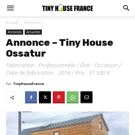
Accueil
Annonces
Annonces
Actualitès
Annonce – Tiny House
Ossatur
Fabrication : Professionnelle / État : Occasion /
Date de fabrication : 2016 / Prix : 31 590 €
Par
TinyHouseFrance
-