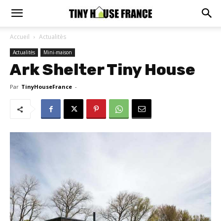
Accueil
Actualitès
Actualitès
Mini-maison
Ark Shelter Tiny House
Par
TinyHouseFrance
-