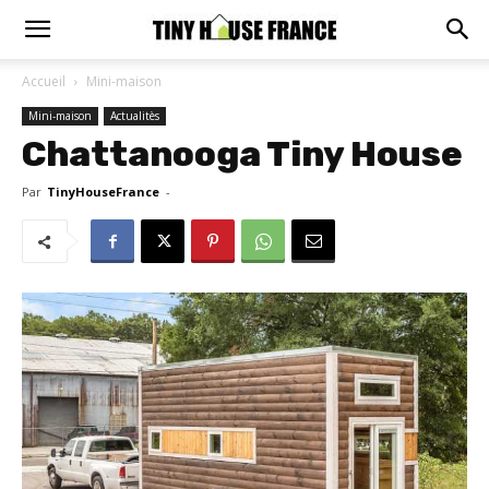
Accueil
Mini-maison
Mini-maison
Actualitès
Chattanooga Tiny House
Par
TinyHouseFrance
-