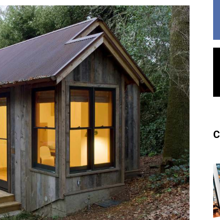
France
C