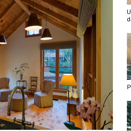
U
d
P