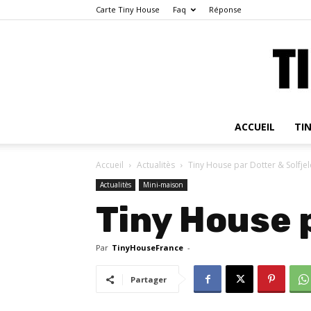
Carte Tiny House
Faq
Réponse
ACCUEIL
TI
Accueil
Actualitès
Tiny House par Dotter & Solfje
Actualitès
Mini-maison
Tiny House p
Par
TinyHouseFrance
-
Partager