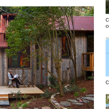
C
c
C