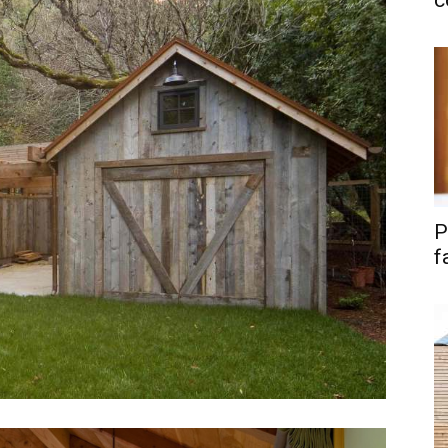
c
P
f