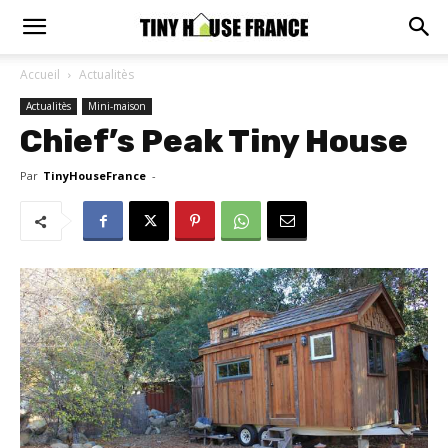
Accueil
Actualitès
Actualitès
Mini-maison
Chief’s Peak Tiny House
Par
TinyHouseFrance
-