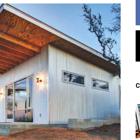
France
C