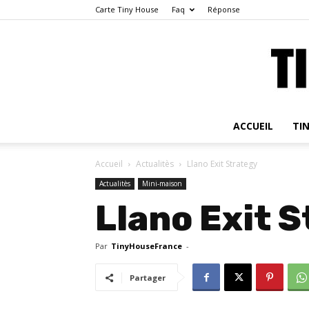
Carte Tiny House
Faq
Réponse
ACCUEIL
TI
Accueil
Actualitès
Llano Exit Strategy
Actualitès
Mini-maison
Llano Exit 
Par
TinyHouseFrance
-
Partager