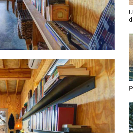
U
d
P