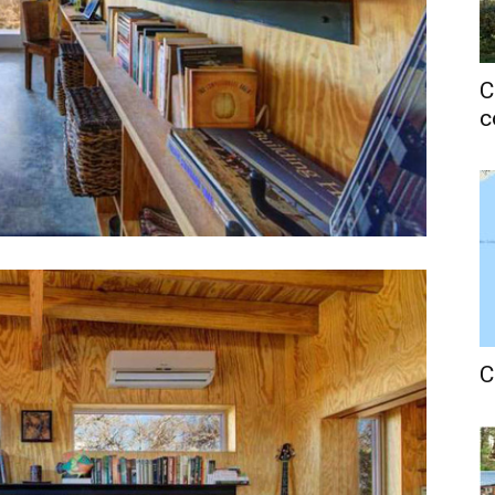
C
c
C