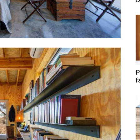
c
P
f