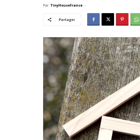
Par
TinyHouseFrance
-
Partager