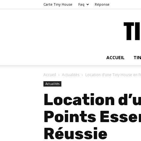
Carte Tiny House
Faq
Réponse
ACCUEIL
TI
Accueil
Actualitès
Location d’une Tiny House en Fr
Actualitès
Location d’
Points Esse
Réussie