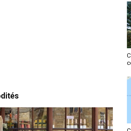
C
c
dités
C