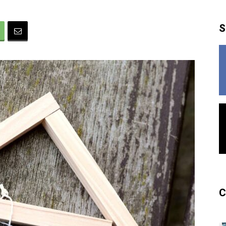
France
S
C