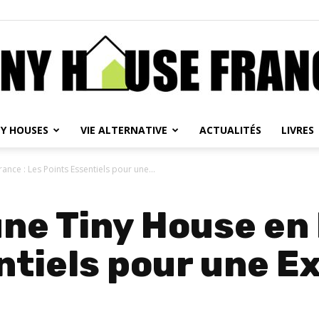
NY HOUSES
VIE ALTERNATIVE
ACTUALITÉS
LIVRES
Tiny
ance : Les Points Essentiels pour une...
une Tiny House en 
House
ntiels pour une E