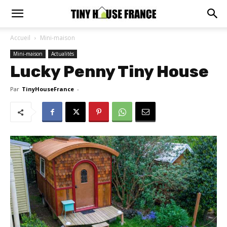
Accueil
Mini-maison
Mini-maison
Actualitès
Lucky Penny Tiny House
Par
TinyHouseFrance
-