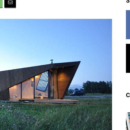
S
France
C