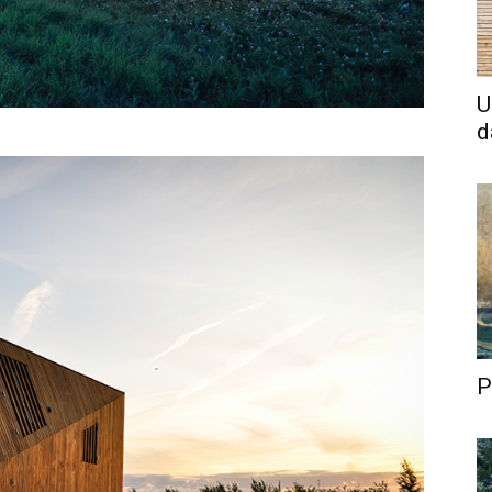
U
d
P