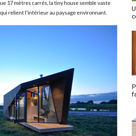
e que 17 mètres carrés, la tiny house semble vaste
U
ui relient l’intérieur au paysage environnant.
c
P
f