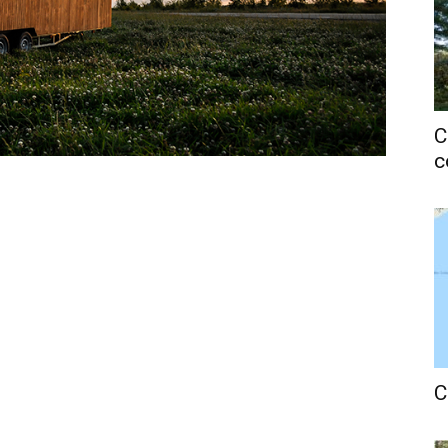
C
c
C