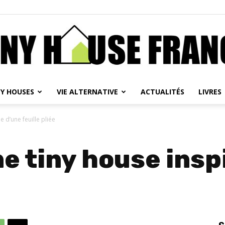
NY HOUSES
VIE ALTERNATIVE
ACTUALITÉS
LIVRES
Tiny
e d’une feuille pliée
e tiny house insp
House