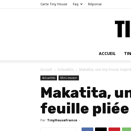
Carte Tiny House
Faq
Réponse
ACCUEIL
TI
Accueil
Actualitès
Makatita, une tiny house inspiré
Actualitès
Mini-maison
Makatita, un
feuille pliée
Par
TinyHouseFrance
-