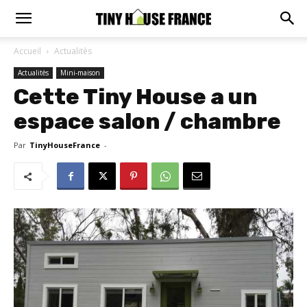
Accueil
Actualitès
Actualitès
Mini-maison
Cette Tiny House a un
espace salon / chambre
Par
TinyHouseFrance
-