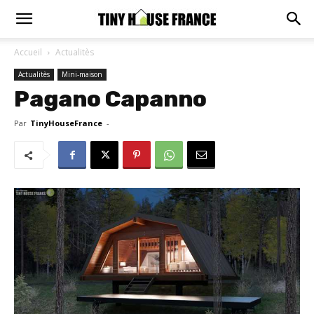
Accueil
Actualitès
Actualitès
Mini-maison
Pagano Capanno
Par
TinyHouseFrance
-