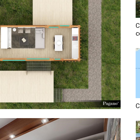
C
c
C