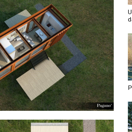
U
d
P