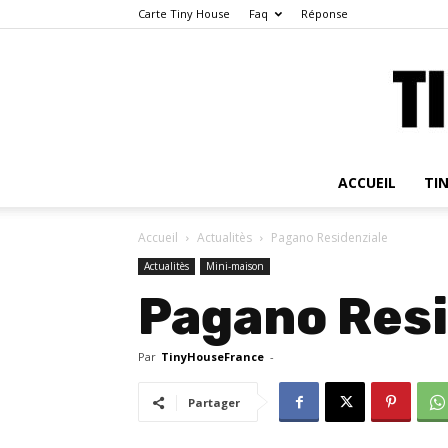
Carte Tiny House
Faq
Réponse
ACCUEIL
TI
Accueil
Actualitès
Pagano Residenziale
Actualitès
Mini-maison
Pagano Resi
Par
TinyHouseFrance
-
Partager