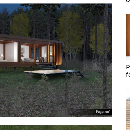
c
P
f