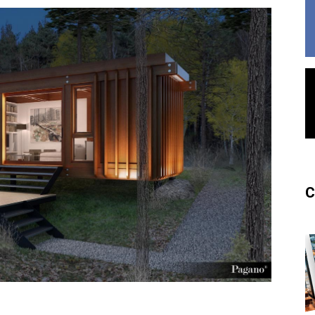
France
C