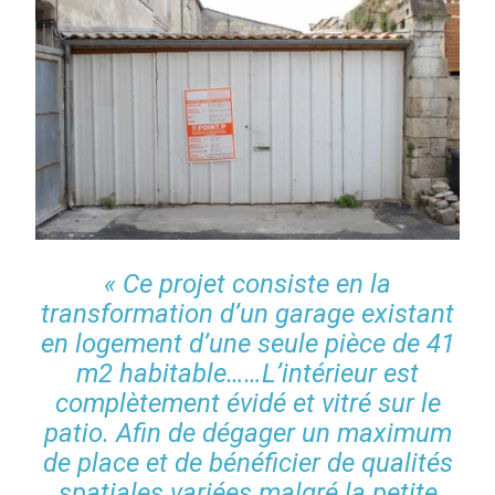
« Ce projet consiste en la
transformation d’un garage existant
en logement d’une seule pièce de 41
m2 habitable……L’intérieur est
complètement évidé et vitré sur le
patio. Afin de dégager un maximum
de place et de bénéficier de qualités
spatiales variées malgré la petite