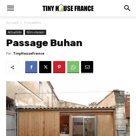
Accueil
Actualitès
Actualitès
Mini-maison
Passage Buhan
Par
TinyHouseFrance
-