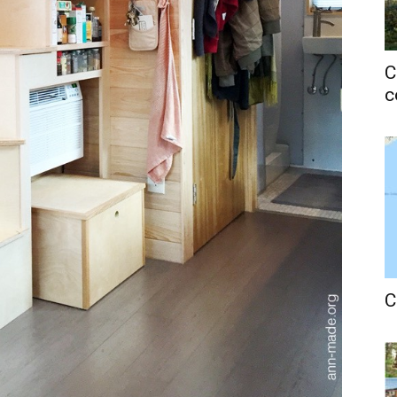
C
c
C