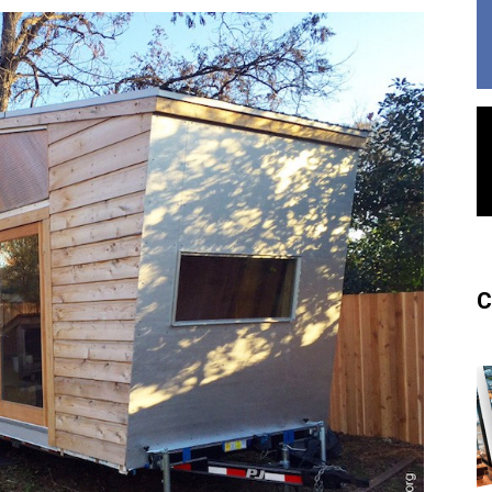
France
C