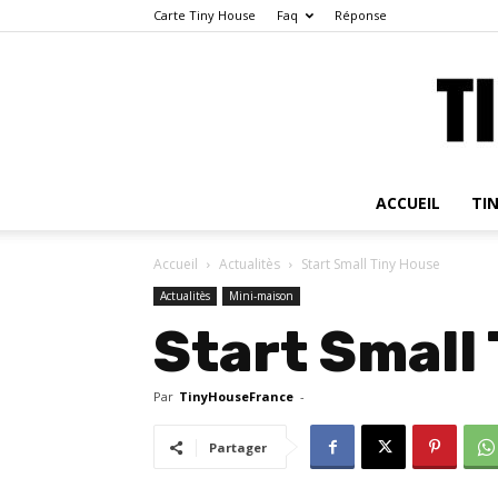
Carte Tiny House
Faq
Réponse
ACCUEIL
TI
Accueil
Actualitès
Start Small Tiny House
Actualitès
Mini-maison
Start Small
Par
TinyHouseFrance
-
Partager