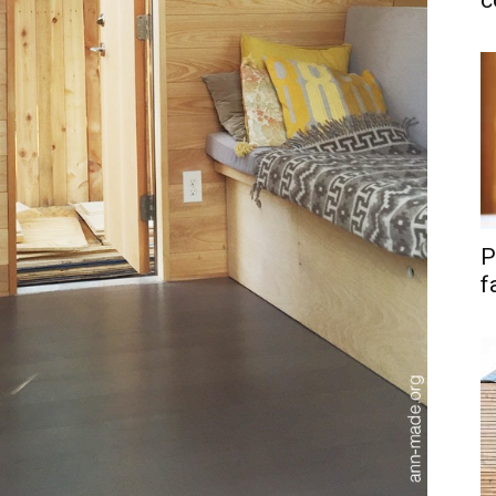
c
P
f