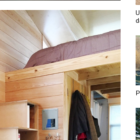
U
d
P