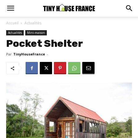
Accueil
Actualitès
Actualitès
Mini-maison
Pocket Shelter
Par
TinyHouseFrance
-