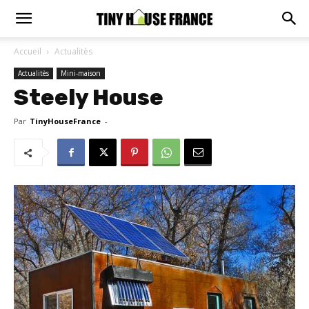
Accueil
Actualitès
Actualitès
Mini-maison
Steely House
Par
TinyHouseFrance
-