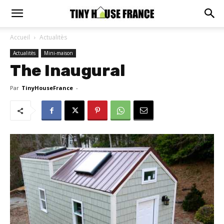
Accueil
Actualitès
Actualitès
Mini-maison
The Inaugural
Par
TinyHouseFrance
-