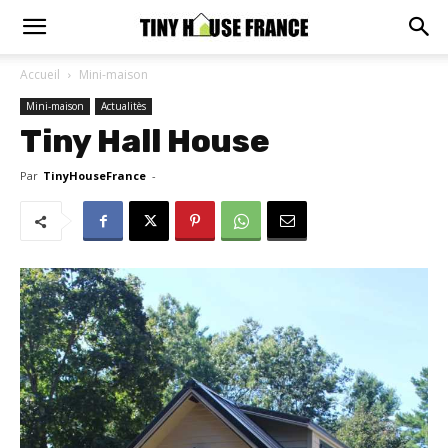
Accueil
Mini-maison
Mini-maison
Actualitès
Tiny Hall House
Par
TinyHouseFrance
-