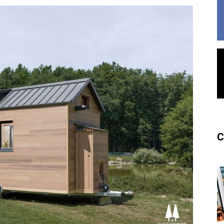
France
C