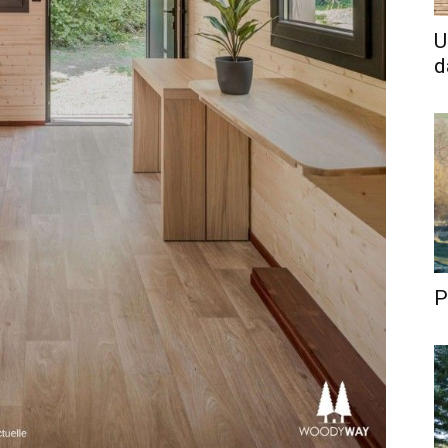
U
d
P