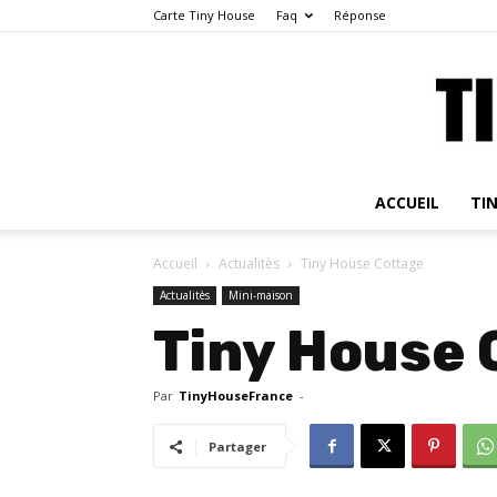
Carte Tiny House
Faq
Réponse
ACCUEIL
TI
Accueil
Actualitès
Tiny House Cottage
Actualitès
Mini-maison
Tiny House 
Par
TinyHouseFrance
-
Partager