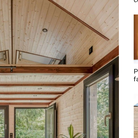
c
P
f