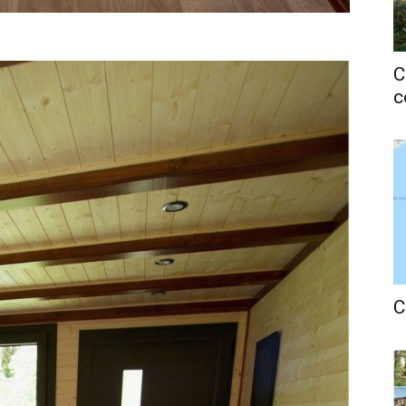
C
c
C