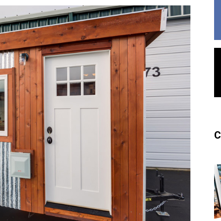
France
C