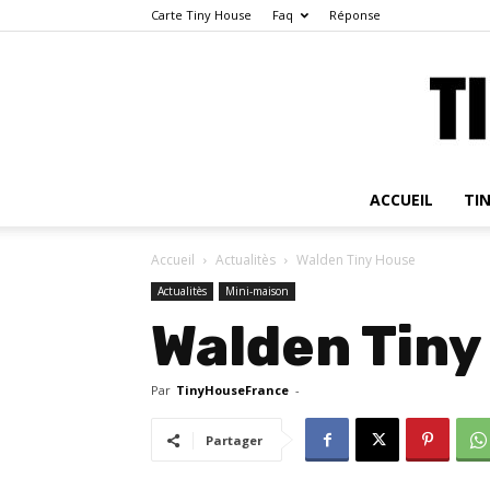
Carte Tiny House
Faq
Réponse
ACCUEIL
TI
Accueil
Actualitès
Walden Tiny House
Actualitès
Mini-maison
Walden Tiny
Par
TinyHouseFrance
-
Partager