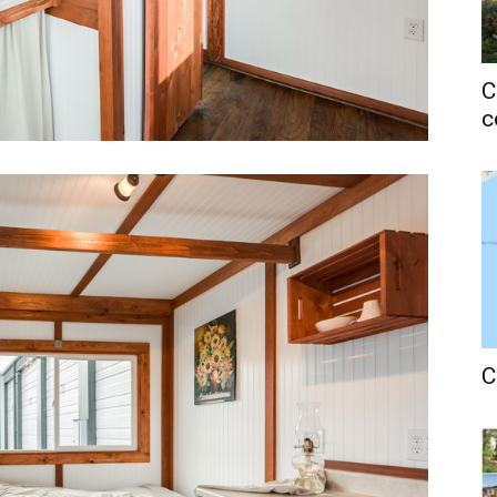
C
c
C