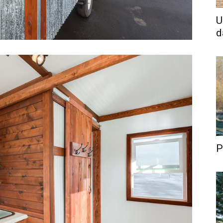
U
d
P