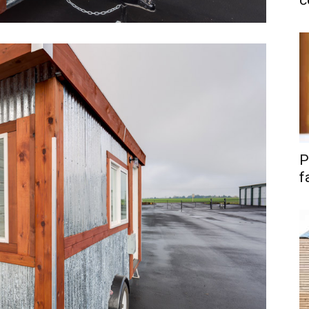
c
P
f