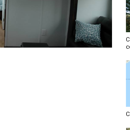
C
c
C