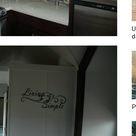
U
d
P