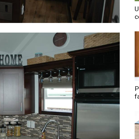
U
c
P
f