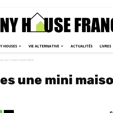
NY HOUSES
VIE ALTERNATIVE
ACTUALITÉS
LIVRES
Tiny
on sur roues extensible
es une mini maiso
House