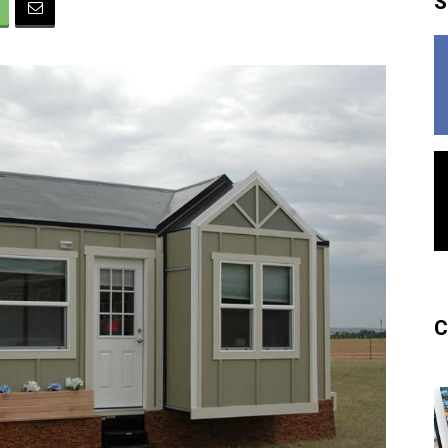
S
France
C