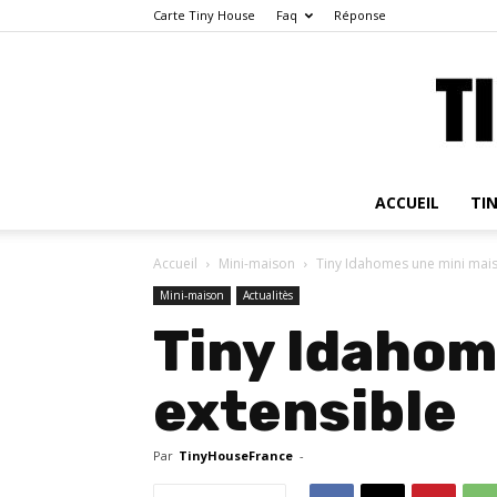
Carte Tiny House
Faq
Réponse
ACCUEIL
TI
Accueil
Mini-maison
Tiny Idahomes une mini mais
Mini-maison
Actualitès
Tiny Idahom
extensible
Par
TinyHouseFrance
-