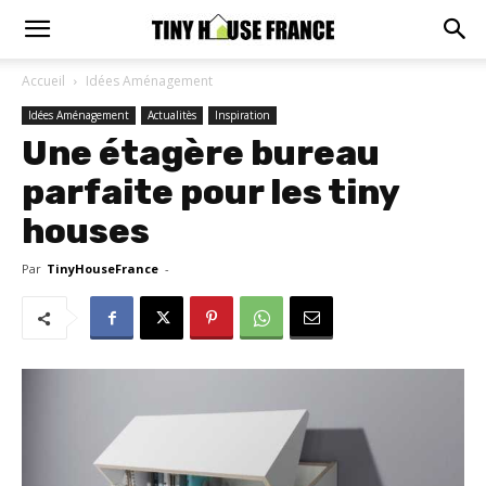
Accueil
Idées Aménagement
Idées Aménagement
Actualitès
Inspiration
Une étagère bureau
parfaite pour les tiny
houses
Par
TinyHouseFrance
-