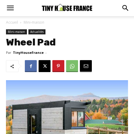
Accueil
Mini-maison
Mini-maison
Actualitès
Wheel Pad
Par
TinyHouseFrance
-