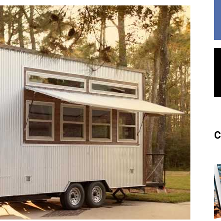
France
C