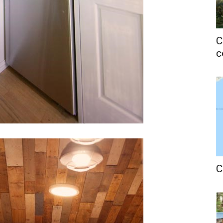
C
c
C