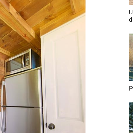
U
d
P