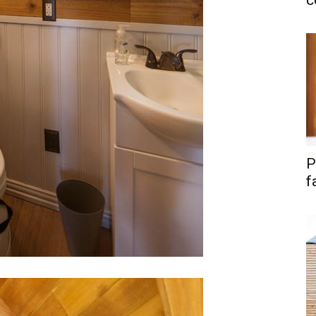
c
P
f