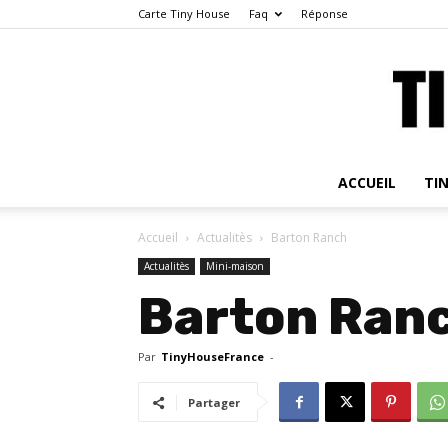
Carte Tiny House
Faq
Réponse
ACCUEIL
TI
Accueil
Actualitès
Barton Ranch
Actualitès
Mini-maison
Barton Ran
Par
TinyHouseFrance
-
Partager