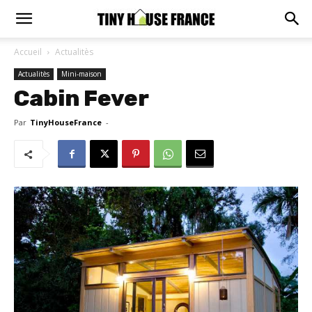
Accueil
Actualitès
Actualitès
Mini-maison
Cabin Fever
Par
TinyHouseFrance
-