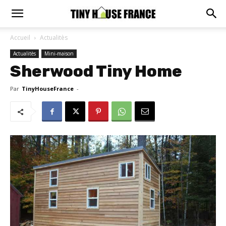
Accueil
Actualitès
Actualitès
Mini-maison
Sherwood Tiny Home
Par
TinyHouseFrance
-