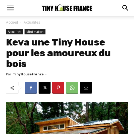
Accueil
Actualitès
Actualitès
Mini-maison
Keva une Tiny House
pour les amoureux du
bois
Par
TinyHouseFrance
-