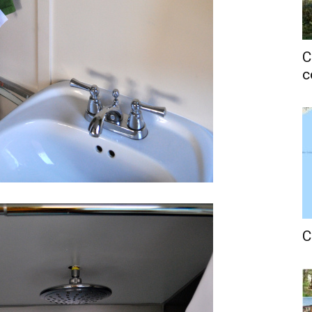
C
c
C