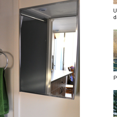
U
d
P