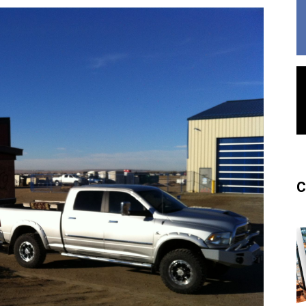
France
C