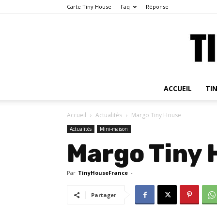
Carte Tiny House
Faq
Réponse
ACCUEIL
TI
Accueil
Actualitès
Margo Tiny House
Actualitès
Mini-maison
Margo Tiny
Par
TinyHouseFrance
-
Partager