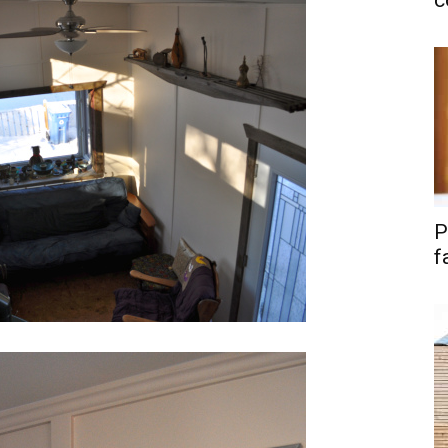
c
P
f